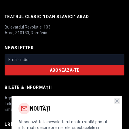
TEATRUL CLASIC "IOAN SLAVICI" ARAD
Bulevardul Revoluției 103
Arad, 310130, România
NEWSLETTER
ABONEAZĂ-TE
BILETE & INFORMAȚII
Agenția de bilete:
+40 744 475 147
Telefon:
+40 757 220 052
NOUTĂȚI
Email:
secretariat@teatrulclasic.ro
Abonează-te la newsletterul nostru și află primul
URMĂREȘTE-NE
informații despre premierele, spectacolele și