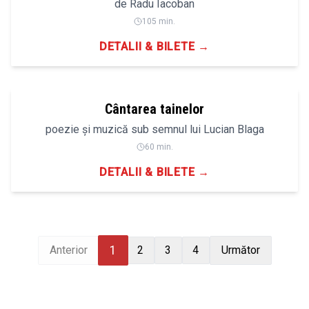
de Radu Iacoban
105 min.
DETALII & BILETE →
Cântarea tainelor
poezie și muzică sub semnul lui Lucian Blaga
60 min.
DETALII & BILETE →
1
Anterior
2
3
4
Următor