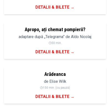
DETALII & BILETE →
Apropo, ați chemat pompierii?
adaptare după „Telegrama” de Aldo Nicolaj
50 min.
DETALII & BILETE →
12+
Arădeanca
de Elise Wilk
150 min. (cu pauză)
DETALII & BILETE →
14+