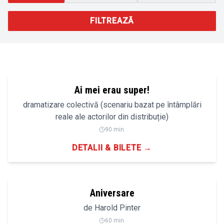
FILTREAZĂ
Ai mei erau super!
dramatizare colectivă (scenariu bazat pe întâmplări
reale ale actorilor din distribuție)
90 min.
DETALII & BILETE →
14+
Aniversare
de Harold Pinter
60 min.