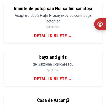
Înainte de potop sau Noi să fim sănătoși
Adaptare după Frații Presnyakov cu contribuția
actorilor
120 min.
DETALII & BILETE →
boyz and girlz
de Sînziana Cojocărescu
50 min.
DETALII & BILETE →
16+
Casa de vacanță