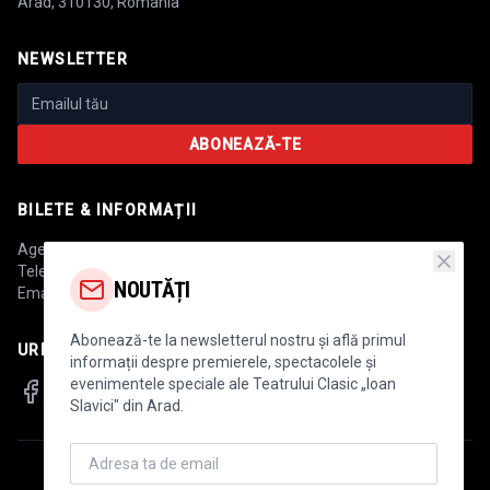
Arad, 310130, România
NEWSLETTER
ABONEAZĂ-TE
BILETE & INFORMAȚII
Agenția de bilete:
+40 744 475 147
Telefon:
+40 757 220 052
NOUTĂȚI
Email:
secretariat@teatrulclasic.ro
Abonează-te la newsletterul nostru și află primul
URMĂREȘTE-NE
informații despre premierele, spectacolele și
evenimentele speciale ale Teatrului Clasic „Ioan
Slavici" din Arad.
Teatrul „Clasic Ioan Slavici” Arad este o instituție publică aflată sub