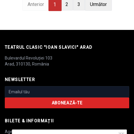
1
Anterior
2
3
Următor
TEATRUL CLASIC "IOAN SLAVICI" ARAD
Bulevardul Revoluției 103
Arad, 310130, România
NEWSLETTER
ABONEAZĂ-TE
BILETE & INFORMAȚII
Agenția de bilete:
+40 744 475 147