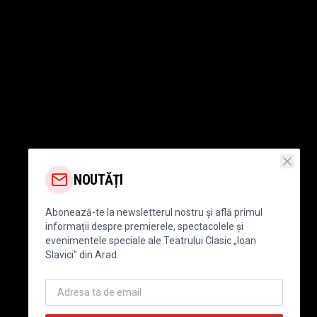
NOUTĂȚI
Abonează-te la newsletterul nostru și află primul
informații despre premierele, spectacolele și
evenimentele speciale ale Teatrului Clasic „Ioan
Slavici" din Arad.