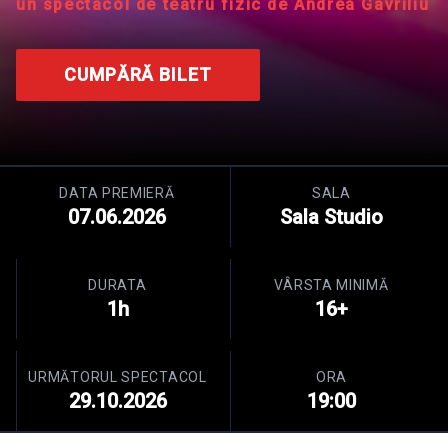
un spectacol de teatru fizic de Andrea Gavriliu
CUMPĂRĂ BILET
DATA PREMIERĂ
SALA
07.06.2026
Sala Studio
DURATA
VÂRSTA MINIMĂ
1h
16+
URMĂTORUL SPECTACOL
ORA
29.10.2026
19:00